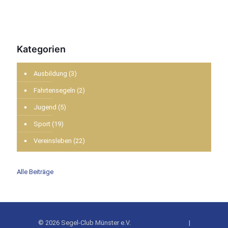
Kategorien
Ausbildung
(3)
Fahrtensegeln
(2)
Jugend
(5)
Sport
(19)
Vereinsleben
(22)
Alle Beiträge
© 2026 Segel-Club Münster e.V.
Impressum
|