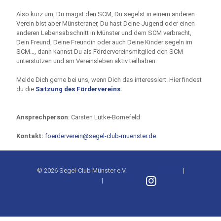
Also kurz um, Du magst den SCM, Du segelst in einem anderen
Verein bist aber Münsteraner, Du hast Deine Jugend oder einen
anderen Lebensabschnitt in Münster und dem SCM verbracht,
Dein Freund, Deine Freundin oder auch Deine Kinder segeln im
SCM…, dann kannst Du als Fördervereinsmitglied den SCM
unterstützen und am Vereinsleben aktiv teilhaben.
Melde Dich gerne bei uns, wenn Dich das interessiert. Hier findest
du die
Satzung des Fördervereins
.
Ansprechperson
: Carsten Lütke-Bornefeld
Kontakt:
foerderverein@segel-club-muenster.de
© 2026 Segel-Club Münster e.V.
Impressum
|
Datenschutz
|
Downloads